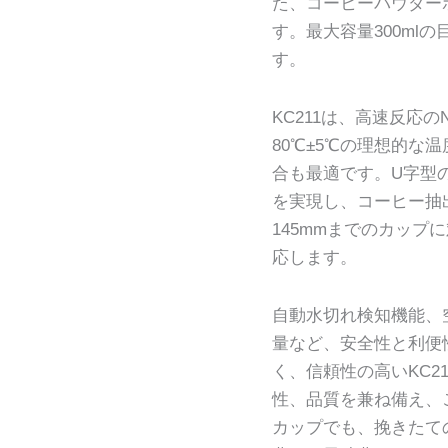
た、コーヒーパウダー
す。最大容量300ml
す。
KC211は、高速反応
80℃±5℃の理想的な
合も最適です。U字型
を実現し、コーヒー抽
145mmまでのカッ
応します。
自動水切れ検知機能、
量など、安全性と利便
く、信頼性の高いKC2
性、品質を兼ね備え、
カップでも、挽きたて