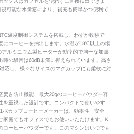
ボックスはカプセルを使わずに直接抽出できま
の目視可能な水量窓により、補充も簡単かつ便利で
のNTC温度制御システムを搭載し、わずか数秒で
温度にコーヒーを抽出します。水温が18℃以上の場
のアルミニウム製ヒーターが効率的で均一な加熱
出時の騒音は60dB未満に抑えられています。高さ
プに対応し、様々なサイズのマグカップにも柔軟に対
空焚き防止機能、最大20gのコーヒーパウダー容
性を重視した設計です。コンパクトで使いやす
11-Kカップコーヒーメーカーは、効率性、安全
ご家庭でもオフィスでもお使いいただけます。K
のコーヒーパウダーでも、このマシンはいつでも