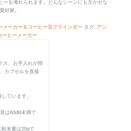
ヒーを淹れられます。どんなシーンにも欠かせな
愛好家。
ヒーメーカー＆コーヒー豆グラインダー
タグ:
アン
UP コーヒーメーカー
ックス、お手入れが簡
り、カプセルを直接
に適しています。
は60dB未満で
粉末量は20gで