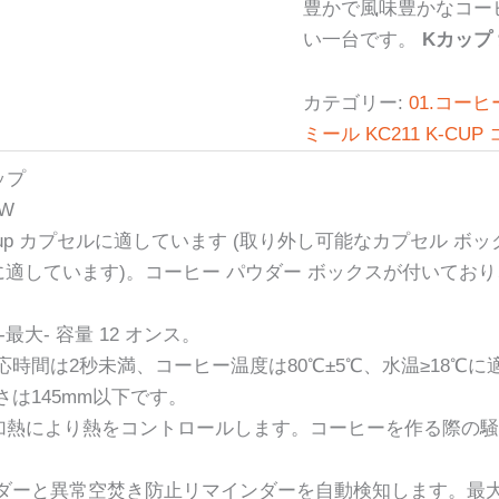
豊かで風味豊かなコー
い一台です。
Kカップ
カテゴリー:
01.コー
ミール KC211 K-C
ップ
0W
-Cup カプセルに適しています (取り外し可能なカプセル ボ
適しています)。コーヒー パウダー ボックスが付いてお
最大- 容量 12 オンス。
反応時間は2秒未満、コーヒー温度は80℃±5℃、水温≥18℃
さは145mm以下です。
加熱により熱をコントロールします。コーヒーを作る際の騒音
ダーと異常空焚き防止リマインダーを自動検知します。最大