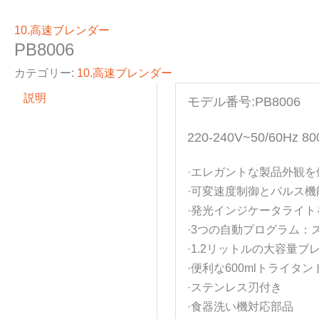
10.高速ブレンダー
PB8006
カテゴリー:
10.高速ブレンダー
説明
モデル番号:PB8006
220-240V~50/60Hz 8
·エレガントな製品外観
·可変速度制御とパルス
·発光インジケータライ
·3つの自動プログラム
·1.2リットルの大容量ブ
·便利な600mlトライタ
·ステンレス刃付き
·食器洗い機対応部品