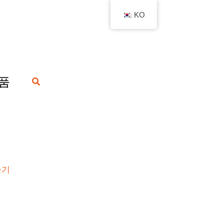
KO
품
搜
索
출기