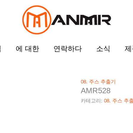
집
에 대한
연락하다
소식
제
08. 주스 추출기
AMR528
카테고리:
08. 주스 추