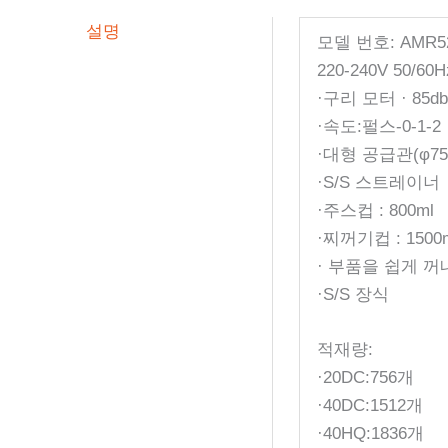
설명
모델 번호: AMR5
220-240V 50/60
·구리 모터 · 85
·속도:펄스-0-1-2
·대형 공급관(φ75
·S/S 스트레이너
·주스컵 : 800ml
·찌꺼기컵 : 1500
· 부품을 쉽게 꺼
·S/S 장식
적재량:
·20DC:756개
·40DC:1512개
·40HQ:1836개