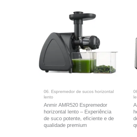
06. Espremedor de sucos horizontal
0
lento
l
Anmir AMR520 Espremedor
A
horizontal lento – Experiência
h
de suco potente, eficiente e de
d
qualidade premium
q