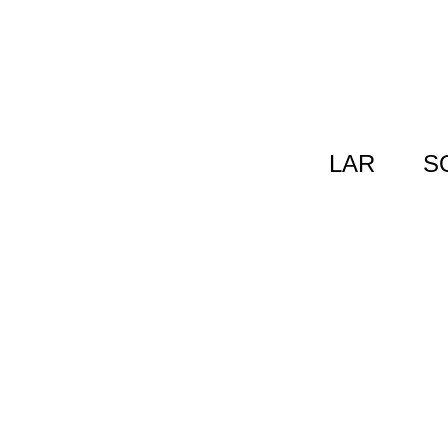
跳
至
内
容
LAR
S