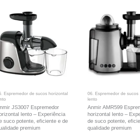
6. Espremedor de sucos horizontal
06. Espremedor de sucos 
ento
lento
nmir JS3007 Espremedor
Anmir AMR599 Espre
orizontal lento – Experiência
horizontal lento – Exp
e suco potente, eficiente e de
de suco potente, efici
ualidade premium
qualidade premium