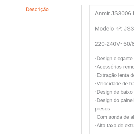
Descrição
Anmir JS3006 E
Modelo nº: JS
220-240V~50/
·Design elegante
·Acessórios remov
·Extração lenta 
·Velocidade de t
·Design de baixo
·Design do painel
presos
·Com sonda de a
·Alta taxa de ext