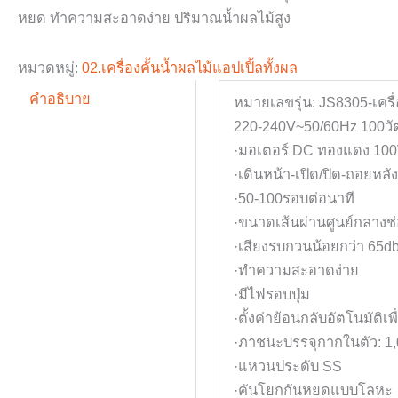
หยด ทำความสะอาดง่าย ปริมาณน้ำผลไม้สูง
หมวดหมู่:
02.เครื่องคั้นน้ำผลไม้แอปเปิ้ลทั้งผล
คำอธิบาย
หมายเลขรุ่น: JS8305-เครื่
220-240V~50/60Hz 100วัต
·มอเตอร์ DC ทองแดง 10
·เดินหน้า-เปิด/ปิด-ถอยหลั
·50-100รอบต่อนาที
·ขนาดเส้นผ่านศูนย์กลางช
·เสียงรบกวนน้อยกว่า 65d
·ทำความสะอาดง่าย
·มีไฟรอบปุ่ม
·ตั้งค่าย้อนกลับอัตโนมัติเพ
·ภาชนะบรรจุกากในตัว: 1,0
·แหวนประดับ SS
·คันโยกกันหยดแบบโลหะ