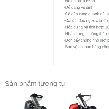
·Độ ồn dưới 65db.
·Dễ dàng vệ sinh.
·Có đèn xung quanh nút 
·Cài đặt đảo ngược tự độn
·Hộp đựng bã tích hợp: 
·Nhẫn trang trí bằng thép 
·Đòn bẩy chống nhỏ giọt b
·Bảo vệ an toàn bằng công
Sản phẩm tương tự