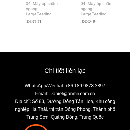
04. Máy ép chậm
04. Máy ép chậm
ngang
ngang
LargeFeeding
LargeFeeding
JS3101
JS3209
Chi tiết liên lạc
WhatsApp/Wechat: +86 189 9878 3897
Email: Daniel@anmir.com.cn
Địa chỉ: Số 83, Đường Đông Tân Hoa, Khu công
nghiệp Hà Thái, thị trấn Đông Phong, Thành phố
Trung Sơn, Quảng Đông, Trung Quốc