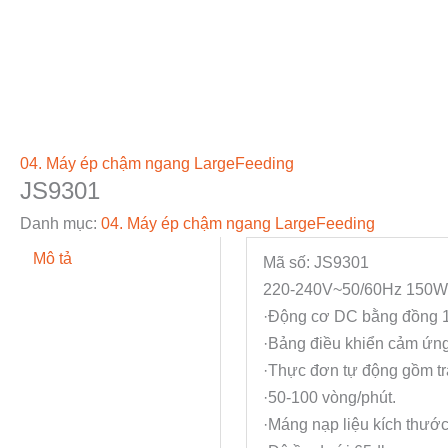
04. Máy ép chậm ngang LargeFeeding
JS9301
Danh mục:
04. Máy ép chậm ngang LargeFeeding
Mô tả
Mã số: JS9301
220-240V~50/60Hz 150
·Động cơ DC bằng đồng 
·Bảng điều khiển cảm ứn
·Thực đơn tự động gồm trái
·50-100 vòng/phút.
·Máng nạp liệu kích thướ