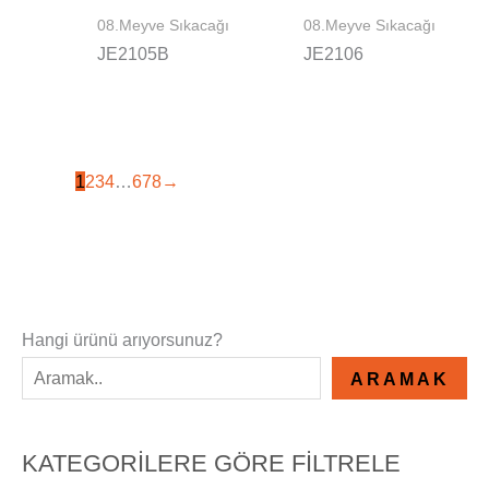
08.Meyve Sıkacağı
08.Meyve Sıkacağı
JE2105B
JE2106
1
2
3
4
…
6
7
8
→
Hangi ürünü arıyorsunuz?
ARAMAK
KATEGORILERE GÖRE FILTRELE