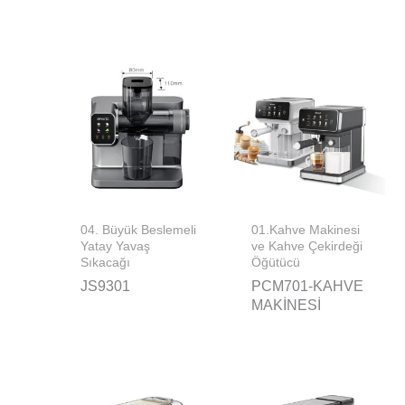
04. Büyük Beslemeli
01.Kahve Makinesi
Yatay Yavaş
ve Kahve Çekirdeği
Sıkacağı
Öğütücü
JS9301
PCM701-KAHVE
MAKINESI