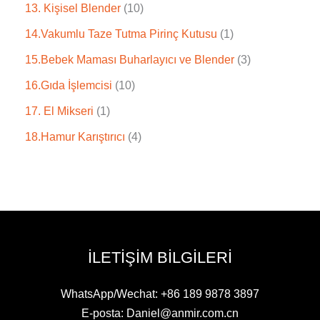
13. Kişisel Blender
10
14.Vakumlu Taze Tutma Pirinç Kutusu
1
15.Bebek Maması Buharlayıcı ve Blender
3
16.Gıda İşlemcisi
10
17. El Mikseri
1
18.Hamur Karıştırıcı
4
İLETIŞIM BILGILERI
WhatsApp/Wechat: +86 189 9878 3897
E-posta: Daniel@anmir.com.cn