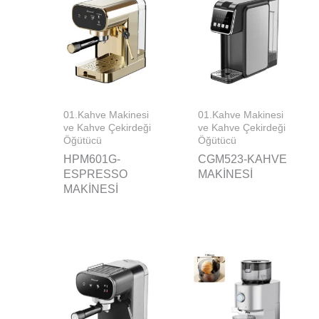
01.Kahve Makinesi
01.Kahve Makinesi
ve Kahve Çekirdeği
ve Kahve Çekirdeği
Öğütücü
Öğütücü
HPM601G-
CGM523-KAHVE
ESPRESSO
MAKINESI
MAKINESI