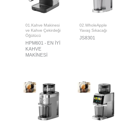
01.Kahve Makinesi
02.WholeApple
ve Kahve Çekirdeği
Yavaş Sıkacağı
Öğütücü
JS8301
HPM601 - EN IYI
KAHVE
MAKINESI