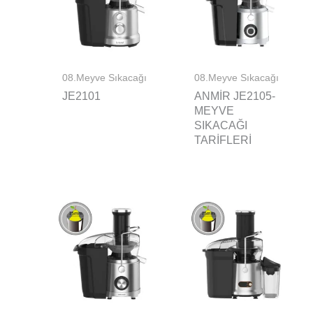
08.Meyve Sıkacağı
08.Meyve Sıkacağı
JE2101
ANMIR JE2105-
MEYVE
SIKACAĞI
TARIFLERI