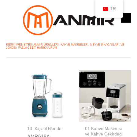
跳
1
1
1
4
1
2
4
3
2
5
1
9
9
1
1
3
1
1
TR
至
ü
0
1
ü
0
6
ü
ü
ü
ü
9
ü
ü
1
ü
ü
3
9
内
r
ü
ü
r
ü
ü
r
r
r
r
ü
r
r
ü
r
r
ü
ü
容
ü
r
r
ü
r
r
ü
ü
ü
ü
r
ü
ü
r
ü
ü
r
r
n
ü
ü
n
ü
ü
n
n
n
n
ü
n
n
ü
n
n
ü
ü
RESMI WEB SITESI ANMIR ÜRÜNLERI: KAHVE MAKINELERI, MEYVE SIKACAKLARI VE
200'DEN FAZLA ÇEŞIT HARIKA ÜRÜN
n
n
n
n
n
n
n
n
13. Kişisel Blender
01.Kahve Makinesi
ve Kahve Çekirdeği
AMR618A-