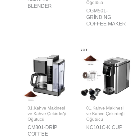
Öğütücü
BLENDER
CGM501-
GRINDING
COFFEE MAKER
01.Kahve Makinesi
01.Kahve Makinesi
ve Kahve Çekirdeği
ve Kahve Çekirdeği
Öğütücü
Öğütücü
CM801-DRIP
KC101C-K CUP
COFFEE