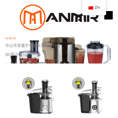
跳
3
4
4
2
1
1
1
2
1
1
1
5
9
9
1
1
3
1
ZH
至
个
个
个
6
1
0
个
个
个
9
0
个
个
个
1
3
个
9
内
产
产
产
个
个
个
产
产
产
个
个
产
产
产
个
个
产
个
容
品
品
品
产
产
产
品
品
品
产
产
品
品
品
产
产
品
产
品
品
品
品
品
品
品
品
08.榨汁机
中山市安蜜尔电器实业有限公司
08.榨汁机