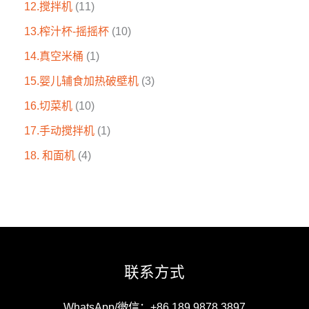
12.搅拌机
11
13.榨汁杯-摇摇杯
10
14.真空米桶
1
15.婴儿辅食加热破壁机
3
16.切菜机
10
17.手动搅拌机
1
18. 和面机
4
联系方式
WhatsApp/微信：+86 189 9878 3897