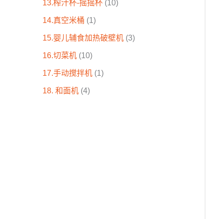
13.榨汁杯-摇摇杯
10
14.真空米桶
1
15.婴儿辅食加热破壁机
3
16.切菜机
10
17.手动搅拌机
1
18. 和面机
4