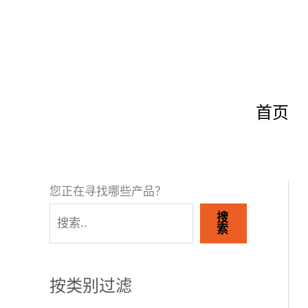
跳
3
4
4
2
1
1
1
2
1
1
1
5
9
9
1
1
3
1
至
个
个
个
6
1
0
个
个
个
9
0
个
个
个
1
3
个
9
内
产
产
产
个
个
个
产
产
产
个
个
产
产
产
个
个
产
个
容
品
品
品
产
产
产
品
品
品
产
产
品
品
品
产
产
品
产
品
品
品
品
品
品
品
品
首页
您正在寻找哪些产品？
搜
索
按类别过滤