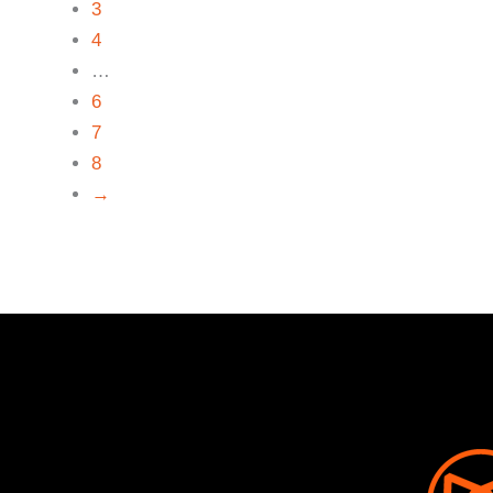
3
4
…
6
7
8
→