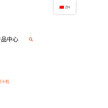
ZH
产品中心
搜
索
原汁机