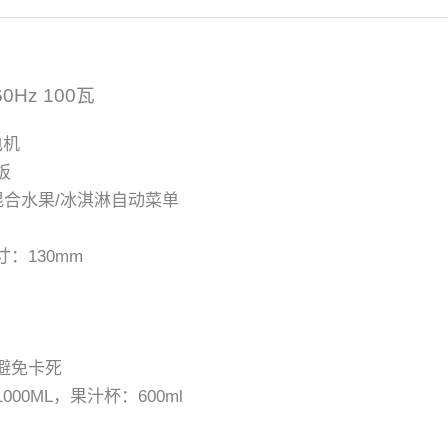
60Hz 100瓦
电机
板
/混合水果/冰淇淋自动菜单
：130mm
避免卡死
00ML，果汁杯：600ml