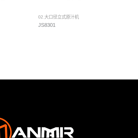
02.大口径立式原汁机
JS8301