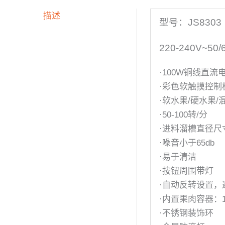
描述
型号：JS8303
220-240V~50/
·100W铜线直流
·彩色软触摸控制
·软水果/硬水果
·50-100转/分
·进料溜槽直径尺寸
·噪音小于65db
·易于清洁
·按钮周围带灯
·自动反转设置，
·内置果肉容器：10
·不锈钢装饰环