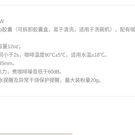
杯
0W
Cup胶囊（可拆卸胶囊盒，易于清洗，适用于洗碗机），配有
容量12oz；
间小于2s，咖啡温度80℃±5℃，适用水温≥18℃。
45mm。
热力，煮咖啡噪音低于60dB。
水提醒及异常干烧保护提醒，最大装粉量20g。